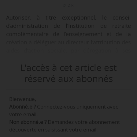
© D.R.
Autoriser, à titre exceptionnel, le conseil
d’administration de l’Institution de retraite
complémentaire de l’enseignement et de la
création à déléguer au directeur l’attribution des
aides d’action sociale, par dérogation à ses
statuts qui prévoient que cette attribution est
L'accès à cet article est
décidée par une commission d’action sociale,
tel est l’objet d’un décret du 08/12/2020 portant
réservé aux abonnés
diverses dispositions relatives aux régimes de
retraite des avocats, des artistes-auteurs et des
Bienvenue,
agents des collectivités locales et publié au
Abonné.e ?
Connectez-vous uniquement avec
Journal officiel le 09/12/2020.
votre email.
Non abonné.e ?
Demandez votre abonnement
L’autorisation est délivrée jusqu’au 31/12/2021.
découverte en saisissant votre email.