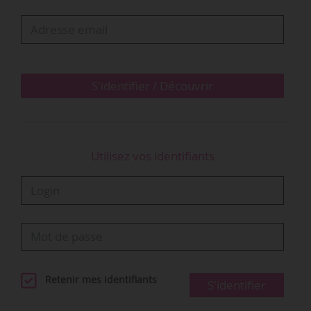
« À titre exceptionnel jusqu’au 31/12/2021, le conseil
d’administration de l’institution de retraite
complémentaire de l’enseignement et de la création peut
déléguer, dans les conditions et limites qu’il…
S'identifier / Découvrir
Utilisez vos identifiants
Retenir mes identifiants
S'identifier