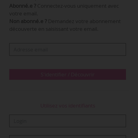
Abonné.e ?
Connectez-vous uniquement avec
de la vie, de l’œuvre et de l’héritage du
votre email.
compositeur.
Non abonné.e ?
Demandez votre abonnement
découverte en saisissant votre email.
Figure notamment la visite virtuelle de la
Beethoven-Haus, lieu de naissance du
compositeur à Bonn devenu un musée, fermé
en raison de la pandémie. La Beethoven-Haus
Bonn a fourni « plus de » 500 objets de sa
collection et a créé 25 histoires en ligne…
S'identifier / Découvrir
Utilisez vos identifiants