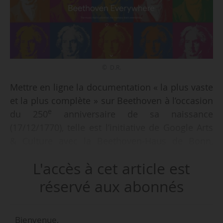
© D.R.
Mettre en ligne la documentation « la plus vaste
et la plus complète » sur Beethoven à l’occasion
e
du 250
anniversaire de sa naissance
(17/12/1770), telle est l’initiative de Google Arts
& Culture avec la Beethoven-Haus de Bonn,
partenaire principal du projet, apprend News
L'accès à cet article est
Tank le 04/12/2020. 17 autres institutions
culturelles situées à travers le monde ont
réservé aux abonnés
également participé à l’élaboration du site.
Nommé « Beethoven everywhere », le site
Bienvenue,
permet « d’explorer les nombreuses facettes »