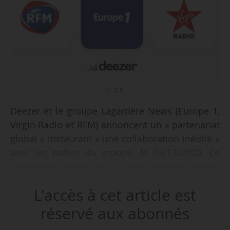
© D.R.
Deezer et le groupe Lagardère News (Europe 1,
Virgin Radio et RFM) annoncent un « partenariat
global » instaurant « une collaboration inédite »
avec les radios du groupe, le 03/12/2020. Ce
partenariat porte sur « une grande variété
d’expériences audio : radios en direct,
L'accès à cet article est
webradios, podcasts replay, playlists
cobrandées, coproduction de podcasts natifs
réservé aux abonnés
exclusifs ».