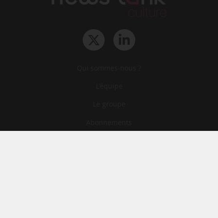
Qui sommes-nous ?
L‘équipe
Le groupe
Abonnements
Contact
Archives
CGA
Mentions légales
Confidentialité