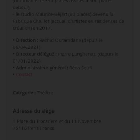
(modulable de 390 places assises à 600 places
debout),
- le studio Maurice-Béjart (80 places) devenu la
Fabrique Chaillot (accueil d’artistes en résidences de
création) en 2017.
• Direction :
Rachid Ouramdane (depuis le
06/04/2021)
• Directeur délégué :
Pierre Lungheretti (depuis le
01/01/2022)
• Administrateur
général
:
Réda Soufi
•
Contact
Catégorie :
Théâtre
Adresse du siège
1 Place du Trocadéro et du 11 Novembre
75116 Paris France