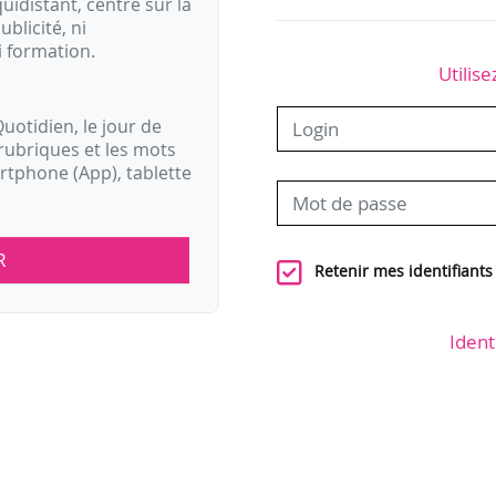
idistant, centré sur la
ublicité, ni
i formation.
Utilise
uotidien, le jour de
rubriques et les mots
artphone (App), tablette
R
Retenir mes identifiants
Ident