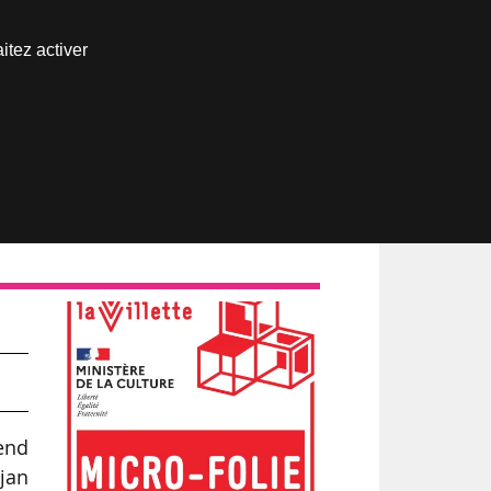
Nous joindre
itez activer
Espace abonné
end
djan