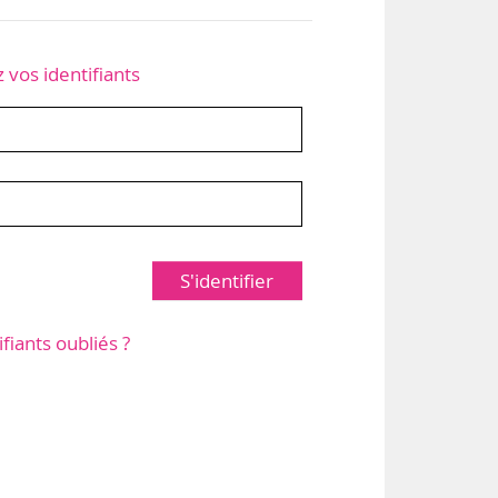
z vos identifiants
S'identifier
ifiants oubliés ?