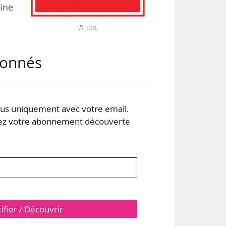
aine
© D.R.
res
abonnés
ue à
 de
t la
s uniquement avec votre email.
 votre abonnement découverte
tifier / Découvrir