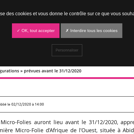
Prendre un rendez-vous
lise des cookies et vous donne le contrôle sur ce que vous souha
✓ OK, tout accepter
✗ Interdire tous les cookies
Personnaliser
ugurations » prévues avant le 31/12/2020
30 inaugurations » prévues avant le
ublié le
02/12/2020 à 14:00
Micro-Folies auront lieu avant le 31/12/2020, appr
ère Micro-Folie d’Afrique de l’Ouest, située à Abi