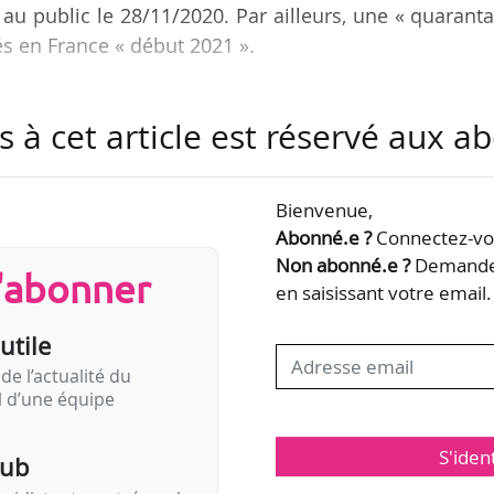
 au public le 28/11/2020. Par ailleurs, une « quarant
és en France « début 2021 ».
e musée numérique viendra s’ajouter aux 1 500 œuv
s à cet article est réservé aux 
Baptisée « Collection nationale #3 », elle sera conç
tutions nationales, parmi lesquelles les Beaux-Arts
tionaux, le Muséum national d’histoire naturelle e
Bienvenue,
Abonné.e ?
Connectez-vou
Non abonné.e ?
Demandez
s'abonner
re et coordonné par l’EPPGHV, le projet de…
en saisissant votre email.
utile
de l’actualité du
il d’une équipe
S'iden
pub