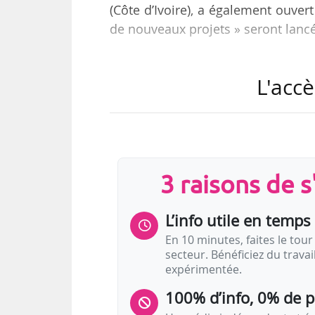
(Côte d’Ivoire), a également ouvert
de nouveaux projets » seront lanc
Une troisième collection pour l
L'accè
disponibles en « février 2021 ». 
partir des œuvres de douze insti
Paris, le Centre des monuments na
Bibliothèque nationale de France.
3 raisons de 
Porté par le ministère de la Cultu
L’info utile en temps 
En 10 minutes, faites le tour 
secteur. Bénéficiez du trava
expérimentée.
100% d’info, 0% de 