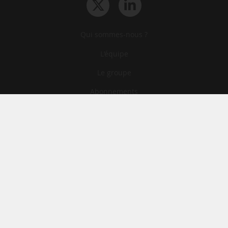
Qui sommes-nous ?
L‘équipe
Le groupe
Abonnements
Contact
Archives
CGA
Mentions légales
Confidentialité
Cookies