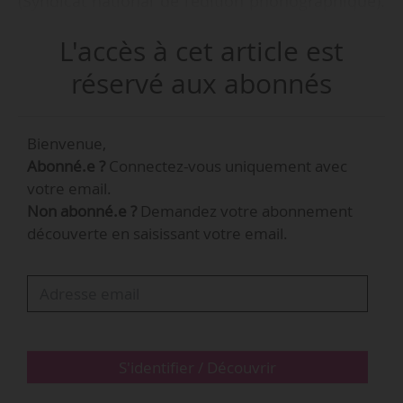
(Syndicat national de l’édition phonographique).
Mais si le marché physique recule, le marché
L'accès à cet article est
numérique, lui, est en expansion.
réservé aux abonnés
Bienvenue,
Abonné.e ?
Connectez-vous uniquement avec
votre email.
Non abonné.e ?
Demandez votre abonnement
découverte en saisissant votre email.
S'identifier / Découvrir