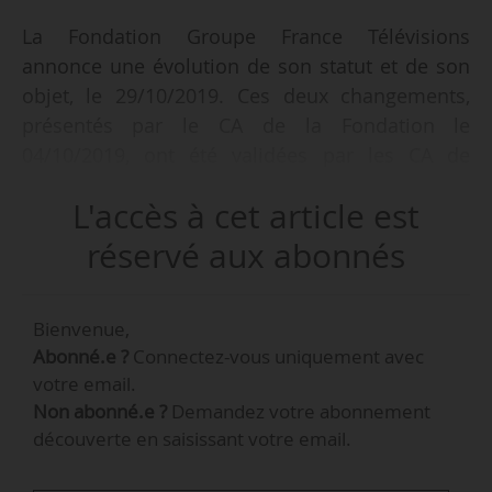
La Fondation Groupe France Télévisions
annonce une évolution de son statut et de son
objet, le 29/10/2019. Ces deux changements,
présentés par le CA de la Fondation le
04/10/2019, ont été validées par les CA de
France Télévisions et France Télévisions
L'accès à cet article est
Publicité, qui se sont réunis respectivement les
17 et 18/10/2019.
réservé aux abonnés
La Fondation « souhaite se placer sous l’égide »
Bienvenue,
de la Fondation de France, « tout en accueillant
Abonné.e ?
Connectez-vous uniquement avec
d’autres médias publics comme TV5 Monde et
votre email.
France Médias Monde ». La Fondation, sous sa
Non abonné.e ?
Demandez votre abonnement
forme actuelle, arrivera à échéance en
découverte en saisissant votre email.
février 2020 et ne sera pas reconduite.