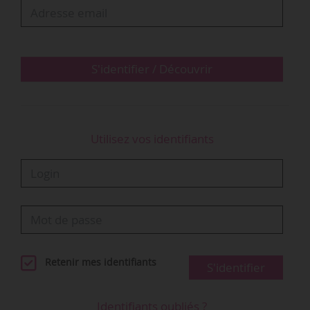
Concernant l’évolution de son objet, la
Fondation entend désormais se positionner sur
le « soutien de projets et d’actions d’intérêt
général qui mobilisent l’audiovisuel, le
S'identifier / Découvrir
numérique, les médias et la culture pour…
Utilisez vos identifiants
Retenir mes identifiants
S'identifier
Identifiants oubliés ?