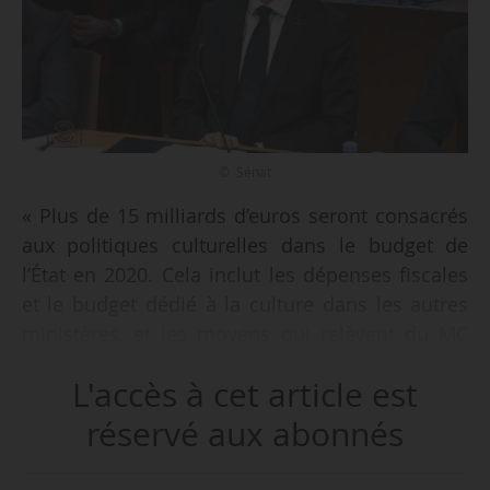
© Sénat
« Plus de 15 milliards d’euros seront consacrés
aux politiques culturelles dans le budget de
l’État en 2020. Cela inclut les dépenses fiscales
et le budget dédié à la culture dans les autres
ministères, et les moyens qui relèvent du MC
lui-même », déclare Franck Riester, ministre de
L'accès à cet article est
la Culture, lors de son audition sur le PLF 2020 à
la Commission de la culture, de l’éducation et
réservé aux abonnés
de la communication du Sénat le 31/10/2019.
« C’est un budget construit au service de