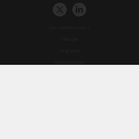
Qui sommes-nous ?
L‘équipe
Le groupe
Abonnements
Contact
Archives
CGA
Mentions légales
Confidentialité
Cookies