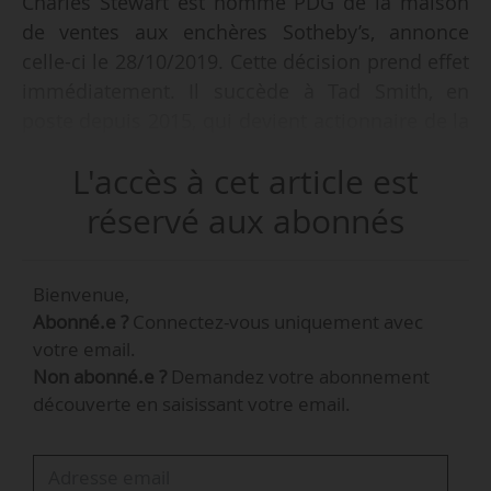
Charles Stewart est nommé PDG de la maison
de ventes aux enchères Sotheby’s, annonce
celle-ci le 28/10/2019. Cette décision prend effet
immédiatement. Il succède à Tad Smith, en
poste depuis 2015, qui devient actionnaire de la
société et conseiller principal de son
L'accès à cet article est
successeur.
réservé aux abonnés
Charles Stewart était co-président et directeur
financier de la société de télécommunications
Bienvenue,
Altice USA depuis 2016. Auparavant, il a
Abonné.e ?
Connectez-vous uniquement avec
notamment occupé différents postes de
votre email.
banquier d’investissement pour Morgan Stanley,
Non abonné.e ?
Demandez votre abonnement
basé à New York, au Brésil et à Londres, et
découverte en saisissant votre email.
pour Itau BBA International à Londres, entre
1995 et 2016.