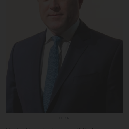
© D.R.