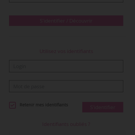
Cette nomination intervient après l’achat de
Sotheby’s pour 3,7 Md$ (soit 3,29 Md €) par
Patrick Drahi, homme d’affaires notamment
S'identifier / Découvrir
président-fondateur du fonds d’investissement
Altice.
Utilisez vos identifiants
Retenir mes identifiants
S'identifier
Identifiants oubliés ?