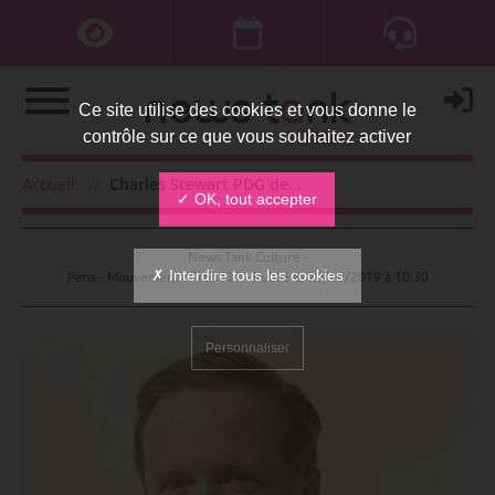
Ce site utilise des cookies et vous donne le
contrôle sur ce que vous souhaitez activer
Charles Stewart PDG de Sotheby’s
Accueil
Charles Stewart PDG de Sotheby’s
✓ OK, tout accepter
News Tank Culture -
✗ Interdire tous les cookies
Paris - Mouvement n°166637 - Publié le
29/10/2019 à 10:30
Personnaliser