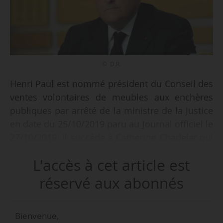
© D.R.
Henri Paul est nommé président du Conseil des
ventes volontaires de meubles aux enchères
publiques par arrêté de la ministre de la Justice
en date du 25/10/2019 paru au Journal officiel le
27/10/2019. Il succède à Catherine Chadelat qui
occupait ce poste depuis le 12/10/2011. Henri
L'accès à cet article est
Paul a précédemment été président de chambre
(2014-2018) et conseiller maître (1998-2018) à la
réservé aux abonnés
Cour des Comptes. Il a également occupé les
fonctions d’ambassadeur de France en
Bienvenue,
Roumanie (2007-2012) et de directeur de cabinet