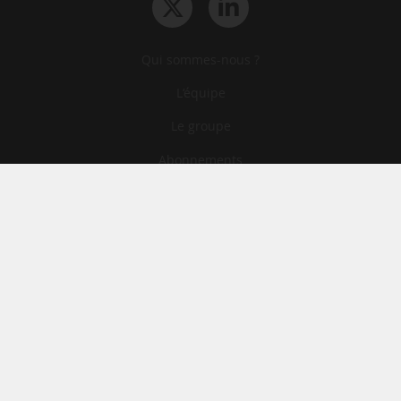
Qui sommes-nous ?
L‘équipe
Le groupe
Abonnements
Contact
Archives
CGA
Mentions légales
Confidentialité
Cookies