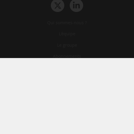
Qui sommes-nous ?
L‘équipe
Le groupe
Abonnements
Contact
Archives
CGA
Mentions légales
Confidentialité
Cookies