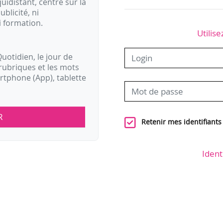
idistant, centré sur la
ublicité, ni
i formation.
Utilise
uotidien, le jour de
rubriques et les mots
artphone (App), tablette
R
Retenir mes identifiants
Ident