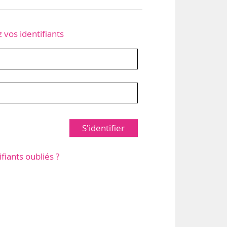
z vos identifiants
S'identifier
ifiants oubliés ?