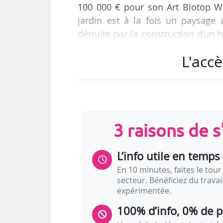
100 000 € pour son Art Biotop W
jardin est à la fois un paysage a
détruite par la construction d’un
indéniablement naturel et vivant 
L'accè
souligne le jury.
Le Obel Award récompense un arc
parc, texte ou exposition) de 
humain ». Il a pour but « d’inciter
3 raisons de 
L’info utile en temps 
En 10 minutes, faites le tour 
secteur. Bénéficiez du trava
expérimentée.
100% d’info, 0% de 