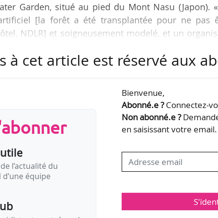
ater Garden, situé au pied du Mont Nasu (Japon). «
rtificiel [la forêt a été transplantée pour ne pas 
 hôtel, NDLR] et soigneusement modelé, et un organ
qui se développe et se modifie de manière dynamiqu
s à cet article est réservé aux 
hitecte international pour une réalisation (bâtime
Bienvenue,
moins de cinq ans qui « contribue au développem
Abonné.e ?
Connectez-vou
 les architectes du monde entier à tenir compte de le
Non abonné.e ?
Demandez
s'abonner
en saisissant votre email.
utile
de l’actualité du
il d’une équipe
S'iden
pub