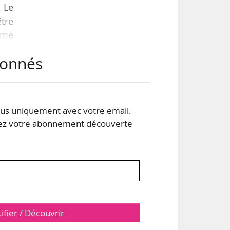
 Le
être
isme
e »,
abonnés
nt,
ent
s uniquement avec votre email.
urs…
 votre abonnement découverte
tifier / Découvrir