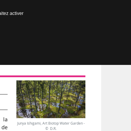
Nous joindre
itez activer
Espace abonné
 la
Junya Ishigami, Art Biotop Water Garden -
 de
© D.R.