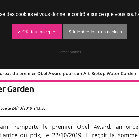
Prendre un rendez-vous
lise des cookies et vous donne le contrôle sur ce que vous souha
✓ OK, tout accepter
✗ Interdire tous les cookies
Personnaliser
lauréat du premier Obel Award pour son Art Biotop Water Garden
igami lauréat du premier Obel Award
er Garden
ublié le
24/10/2019 à 13:30
higami remporte le premier Obel Award, annonce
tiatrice du prix, le 22/10/2019. Il reçoit la somme