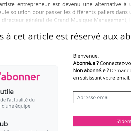
artiste entrepreneur est devenu une alternative à 
seule solution pour passer les différents paliers dans
eu, directeur général de Grand Musique Management, 
eur, un modèle gagnant ? L’exemple Lomepal », organ
s à cet article est réservé aux 
7/10/2019. L’agence de management fait partie, a
appeur français Lomepal.
Bienvenue,
ntrepreneur a une vision sur son image, sa carrière,
Abonné.e ?
Connectez-vou
Non abonné.e ?
Demandez
s'abonner
en saisissant votre email.
utile
de l’actualité du
il d’une équipe
S'iden
pub