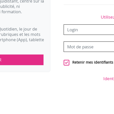
idistant, centré sur la
ublicité, ni
i formation.
Utilise
uotidien, le jour de
rubriques et les mots
artphone (App), tablette
R
Retenir mes identifiants
Ident