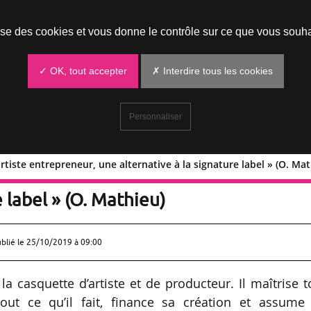
Prendre un rendez-vous
lise des cookies et vous donne le contrôle sur ce que vous souha
✓ OK, tout accepter
✗ Interdire tous les cookies
Personnaliser
tiste entrepreneur, une alternative à la signature label » (O. Mat
 de l’artiste entrepreneur, une
e label » (O. Mathieu)
ublié le
25/10/2019 à 09:00
a casquette d’artiste et de producteur. Il maîtrise 
tout ce qu’il fait, finance sa création et assume 