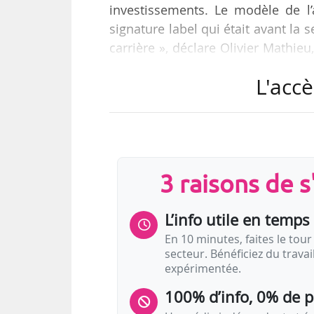
investissements. Le modèle de l’
signature label qui était avant la 
carrière », déclare Olivier Mathi
de l’atelier « Artiste entrepren
L'accè
dans le cadre du MaMA 2019 le 1
IDOL, de l’équipe qui entoure le r
« Au-delà de son art, un artiste e
tout ce qui va devoir être fait…
3 raisons de 
L’info utile en temps 
En 10 minutes, faites le tour 
secteur. Bénéficiez du trava
expérimentée.
100% d’info, 0% de 