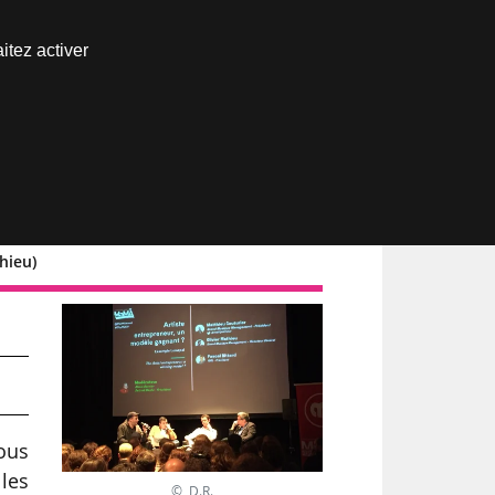
Nous joindre
itez activer
Espace abonné
hieu)
tous
les
© D.R.