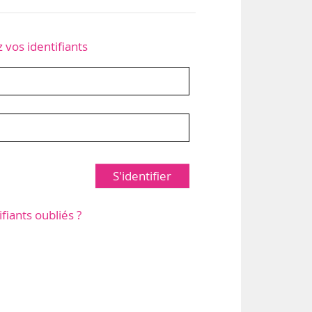
z vos identifiants
S'identifier
ifiants oubliés ?