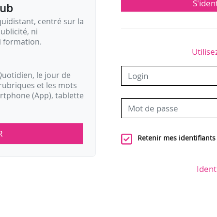
S'iden
pub
idistant, centré sur la
ublicité, ni
i formation.
Utilise
uotidien, le jour de
rubriques et les mots
artphone (App), tablette
R
Retenir mes identifiants
Ident