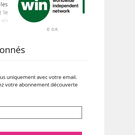
les
 le
L en
© D.R.
pour
abonnés
 qui
orer
s uniquement avec votre email.
 votre abonnement découverte