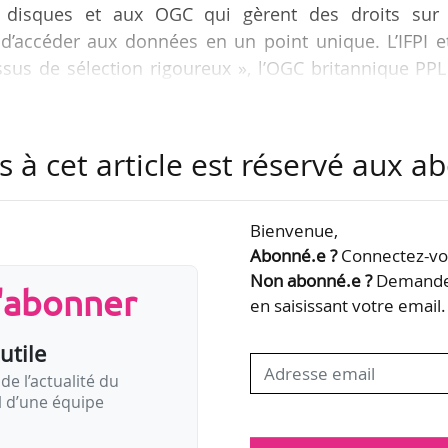
disques et aux OGC qui gèrent des droits sur 
d’accéder aux données en un point unique. L’IFPI et
sus de sélection rigoureux », l’OGC britannique PP
ts, de toutes tailles et de tous pays, un point unique 
s à cet article est réservé aux 
ur répertoire dans un format standardisé (DDEX MLC),
ccessibles par tous les OGC. Cela permettra d’améli
ité de la distribution des…
Bienvenue,
Abonné.e ?
Connectez-vou
Non abonné.e ?
Demandez
s'abonner
en saisissant votre email.
utile
de l’actualité du
il d’une équipe