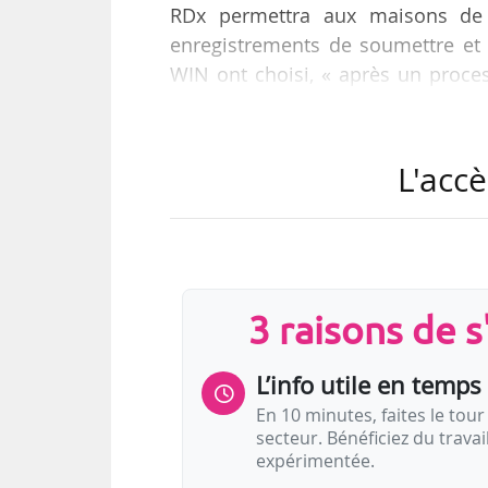
RDx permettra aux maisons de 
enregistrements de soumettre et 
WIN ont choisi, « après un proces
tant qu’opérateur de RDx.
« RDx offrira aux titulaires de droi
L'accè
fournir les données relatives à le
seront rapidement et facilement a
la rapidité, l’exactitude et l’efficac
3 raisons de 
L’info utile en temps 
En 10 minutes, faites le tour 
secteur. Bénéficiez du trava
expérimentée.