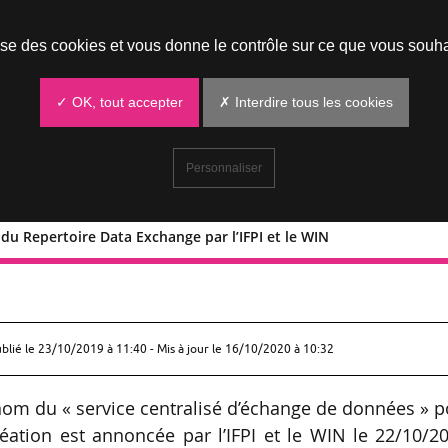
Prendre un rendez-vous
lise des cookies et vous donne le contrôle sur ce que vous souha
✓ OK, tout accepter
✗ Interdire tous les cookies
Personnaliser
 du Repertoire Data Exchange par l’IFPI et le WIN
réation du Repertoire Data Exchange p
ublié le
23/10/2019 à 11:40
- Mis à jour le 16/10/2020 à 10:32
 nom du « service centralisé d’échange de données » 
éation est annoncée par l’IFPI et le WIN le 22/10/2