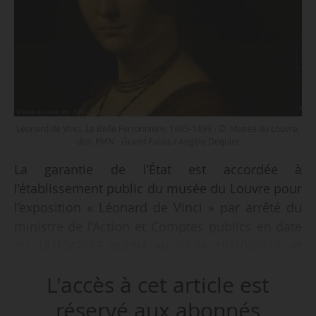
Léonard de Vinci, La Belle Ferronnière, 1495-1499 - © Musée du Louvre,
dist. RMN - Grand Palais / Angèle Dequier
La garantie de l’État est accordée à
l’établissement public du musée du Louvre pour
l’exposition « Léonard de Vinci » par arrêté du
ministre de l’Action et Comptes publics en date
du 18/10/2019 publié au JO le 19/10/2019, et
modifiant l’arrêté du 27/09/2019.
L'accès à cet article est
L’arrêté est complété par ces dispositions :
réservé aux abonnés