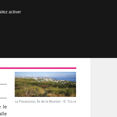
Nous joindre
itez activer
Espace abonné
La Possession, Île de la Réunion - © Tco.re
 le
alle