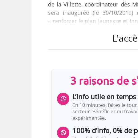
de la Villette, coordinateur des M
sera inaugurée (le 30/10/2019)
« renforcer le plan jeunesse et in
par la collectivité ».
L'accè
Trois Micro-Folies en Guadeloupe s
• le Ciné Woulé, un cinéma itiné
Antilles (ouverture le 16/11/2019),
• le Centre Culturel Félix Proto si
3 raisons de 
• la bibliothèque de la ville du M
L’info utile en temps 
En 10 minutes, faites le tour 
secteur. Bénéficiez du trava
expérimentée.
100% d’info, 0% de 