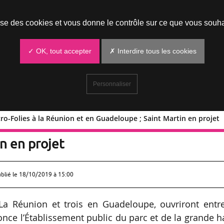
Prendre un rendez-vous
lise des cookies et vous donne le contrôle sur ce que vous souha
✓ OK, tout accepter
✗ Interdire tous les cookies
Personnaliser
ro-Folies à la Réunion et en Guadeloupe ; Saint Martin en projet
 4 Micro-Folies à la Réunion et en
n en projet
ublié le
18/10/2019 à 15:00
La Réunion et trois en Guadeloupe, ouvriront entre
nce l’Établissement public du parc et de la grande h