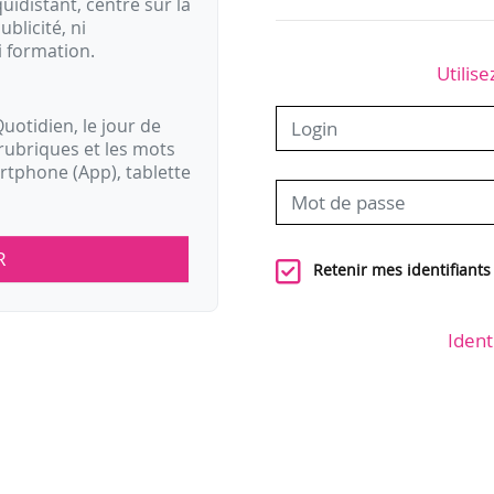
idistant, centré sur la
ublicité, ni
i formation.
Utilise
uotidien, le jour de
rubriques et les mots
artphone (App), tablette
R
Retenir mes identifiants
Ident