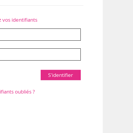
z vos identifiants
S'identifier
ifiants oubliés ?