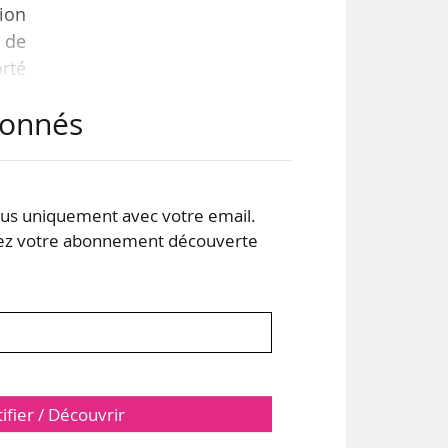
nion
 de
orté
abonnés
tes
s uniquement avec votre email.
 votre abonnement découverte
tifier / Découvrir