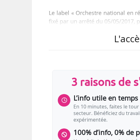
Le label « Orchestre national en r
fixé par un arrêté du 05/05/2017, p
à « des structures gérant un orc
L'accè
pourvue d’emplois artistiques per
matière de production et de diff
Fondé en 1989, l’Orchestre Sym
Llewellyn depuis 2015 et pour adm
3 raisons de 
Le label « Orchestre national e
L’info utile en temps 
En 10 minutes, faites le tour 
secteur. Bénéficiez du trava
• Le label est attribué …
expérimentée.
100% d’info, 0% de 