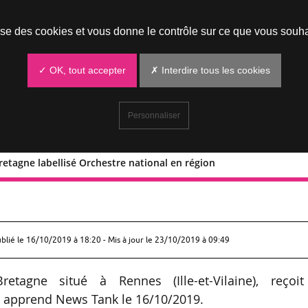
Prendre un rendez-vous
lise des cookies et vous donne le contrôle sur ce que vous souha
✓ OK, tout accepter
✗ Interdire tous les cookies
Personnaliser
etagne labellisé Orchestre national en région
 de Bretagne labellisé Orchestre
ublié le
16/10/2019 à 18:20
- Mis à jour le 23/10/2019 à 09:49
tagne situé à Rennes (Ille-et-Vilaine), reçoit
n, apprend News Tank le 16/10/2019.