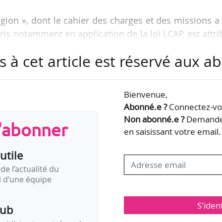
égion », dont le cahier des charges et des missions a
ris notamment en application de la loi LCAP, est attr
hestre de référence nationale dont la nomenclature 
s à cet article est réservé aux 
manents et dont le projet présente un intérêt généra
usion de musique symphonique ».
Bienvenue,
phonique de Bretagne a pour directeur musical Gr
Abonné.e ?
Connectez-vou
inistrateur général Marc Feldman.
Non abonné.e ?
Demandez
s'abonner
en saisissant votre email.
n région »
utile
de l’actualité du
il d’une équipe
S'iden
pub