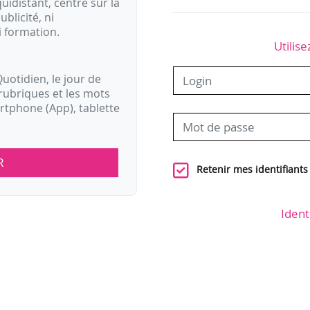
idistant, centré sur la
ublicité, ni
i formation.
Utilise
uotidien, le jour de
rubriques et les mots
artphone (App), tablette
R
Retenir mes identifiants
Ident