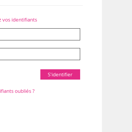
z vos identifiants
S'identifier
ifiants oubliés ?