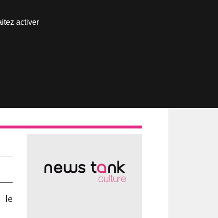
Nous joindre
itez activer
Espace abonné
 le