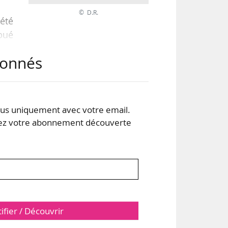
© D.R.
 été
ibué
est
abonnés
l en
ant
s uniquement avec votre email.
 votre abonnement découverte
tifier / Découvrir