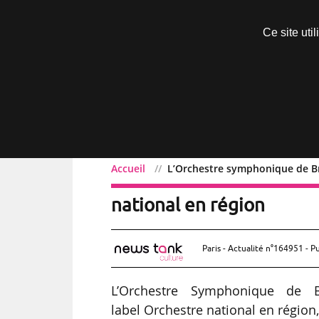
Découvrir sans engagement
Ce site uti
Menu
Accueil
L’Orchestre symphonique de Br
L’Orchestre symphonique
national en région
Paris - Actualité n°164951 - P
L’Orchestre Symphonique de Bre
label Orchestre national en régio