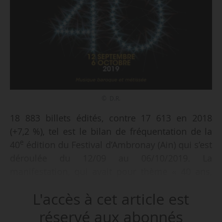
© D.R.
18 883 billets édités, contre 17 613 en 2018
(+7,2 %), tel est le bilan de fréquentation de la
e
40
édition du Festival d’Ambronay (Ain) qui s’est
déroulée du 12/09 au 06/10/2019. La
manifestation, qui avait pour thème « 40 ans,
l’art du temps », comptait 40 concerts et
L'accès à cet article est
spectacles, dont 5 représentations scolaires. Le
taux de fréquentation s’est établi à 94,70 %,
réservé aux abonnés