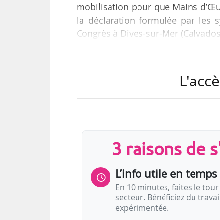
mobilisation pour que Mains d’Œuvr
la déclaration formulée par les 
Congrès à Dives-sur-Mer (Calvados)
La Fédération « exige » que « les 
leurs outils de travail », que « le
L'accè
les représentations « prévues dans 
« prennent leurs responsabili
inacceptable ».
« Mains d’Œuvres est…
3 raisons de 
L’info utile en temps 
En 10 minutes, faites le tour 
secteur. Bénéficiez du trava
expérimentée.