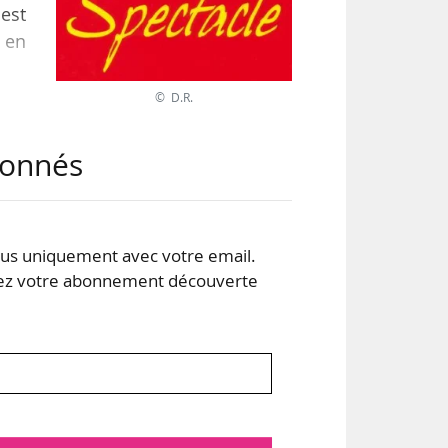
 est
 en
© D.R.
at à
 que
abonnés
lles
rce
s uniquement avec votre email.
 votre abonnement découverte