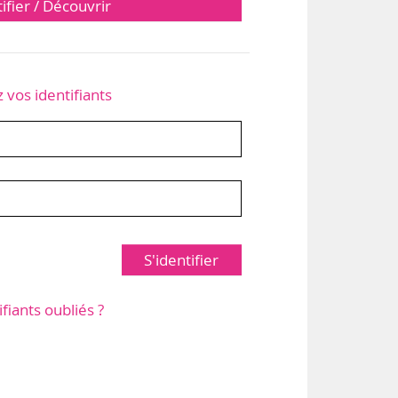
tifier / Découvrir
z vos identifiants
S'identifier
ifiants oubliés ?