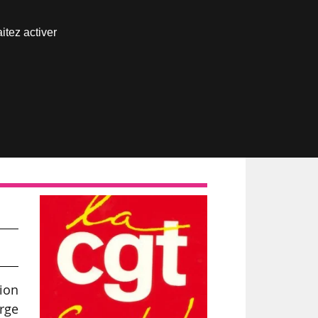
Nous joindre
itez activer
Espace abonné
 »
tion
rge