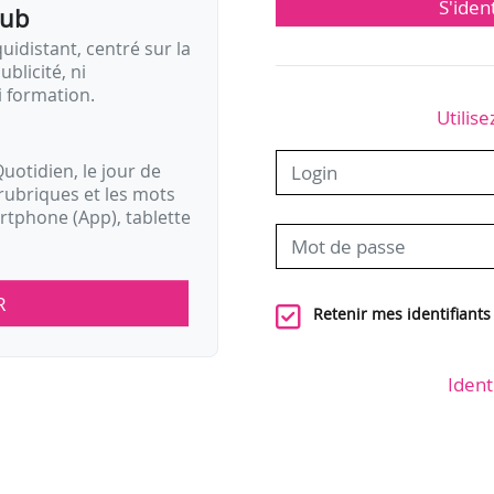
S'iden
pub
idistant, centré sur la
ublicité, ni
i formation.
Utilise
uotidien, le jour de
rubriques et les mots
artphone (App), tablette
R
Retenir mes identifiants
Ident