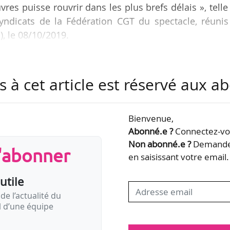
es puisse rouvrir dans les plus brefs délais », telle
syndicats de la Fédération CGT du spectacle, réunis
, le 08/10/2019.
résident-e-s [du lieu] puissent avoir un accès immédi
s locaux soient rendus à Mains d’Œuvres sans délai »,
s à cet article est réservé aux 
les prochains jours soient assurées » et que les tute
tés face à ce qui s’apparente à un coup de fo
Bienvenue,
Abonné.e ?
Connectez-vou
Non abonné.e ?
Demandez
s'abonner
en saisissant votre email.
utile
de l’actualité du
il d’une équipe