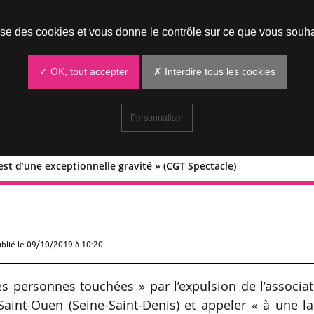
Prendre un rendez-vous
lise des cookies et vous donne le contrôle sur ce que vous souha
✓ OK, tout accepter
✗ Interdire tous les cookies
Personnaliser
est d’une exceptionnelle gravité » (CGT Spectacle)
ion « est d’une exceptionnelle gravité
ublié le
09/10/2019 à 10:20
es personnes touchées » par l’expulsion de l’associa
aint-Ouen (Seine-Saint-Denis) et appeler « à une la