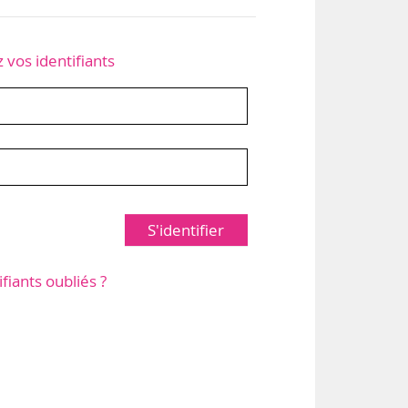
z vos identifiants
S'identifier
ifiants oubliés ?