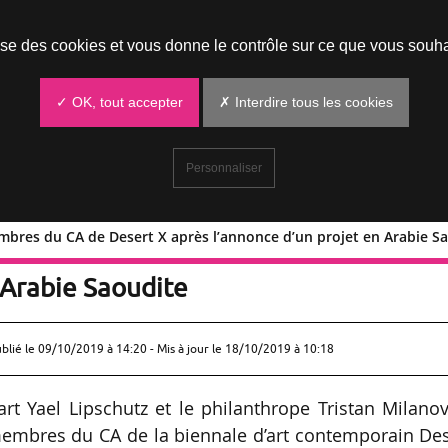
Prendre un rendez-vous
lise des cookies et vous donne le contrôle sur ce que vous souha
✓ OK, tout accepter
✗ Interdire tous les cookies
Personnaliser
embres du CA de Desert X après l’annonce d’un projet en Arabie S
rois membres du CA de Desert X après
 Arabie Saoudite
ublié le
09/10/2019 à 14:20
- Mis à jour le 18/10/2019 à 10:18
l’art Yael Lipschutz et le philanthrope Tristan Milano
embres du CA de la biennale d’art contemporain Des