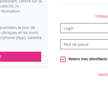
idistant, centré sur la
ublicité, ni
i formation.
Utilise
uotidien, le jour de
rubriques et les mots
artphone (App), tablette
R
Retenir mes identifiants
Ident