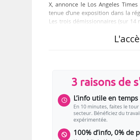
X, annonce le Los Angeles Times l
tenue d’une exposition dans la ré
Les trois démissionnaires (sur 14
responsable d’atteintes aux droits
L'accè
selon le journal.
L’exposition, intitulée « Desert 
« en fonction du paysage et des 
internationaux. Le commissariat e
3 raisons de 
L’info utile en temps 
En 10 minutes, faites le tour 
secteur. Bénéficiez du trava
expérimentée.
100% d’info, 0% de 