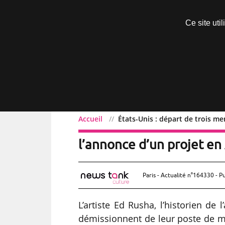
Découvrir sans engagement
Ce site uti
Menu
Accueil
États-Unis : départ de trois m
États-Unis : départ de t
l’annonce d’un projet en
Paris - Actualité n°164330 - P
L’artiste Ed Rusha, l’historien de 
démissionnent de leur poste de m