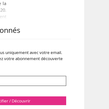
e la
020.
ment
i »,
abonnés
çues
 et
s uniquement avec votre email.
 votre abonnement découverte
tifier / Découvrir