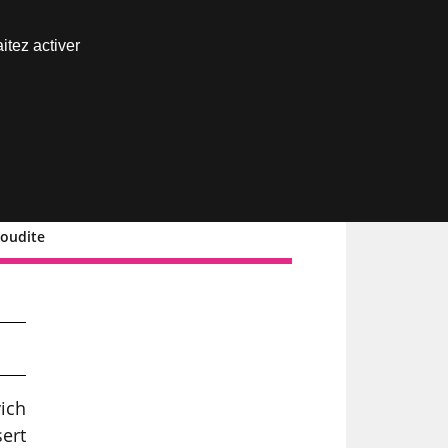
Nous joindre
itez activer
Espace abonné
aoudite
vich
ert