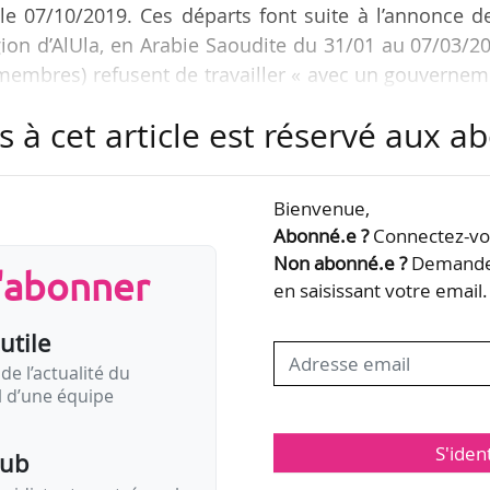
e 07/10/2019. Ces départs font suite à l’annonce d
gion d’AlUla, en Arabie Saoudite du 31/01 au 07/03/2
 membres) refusent de travailler « avec un gouverne
 humains et de la mort du journaliste Jamal Khashogg
s à cet article est réservé aux 
X AlUla », rassemblera des œuvres monumentales, con
Bienvenue,
conditions désertiques » par des artistes saoudiens
Abonné.e ?
Connectez-vou
st assuré par Neville Wakefield…
Non abonné.e ?
Demandez
s'abonner
en saisissant votre email.
utile
de l’actualité du
il d’une équipe
S'iden
pub