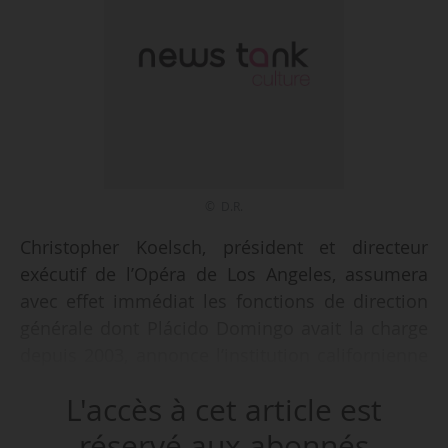
© D.R.
Christopher Koelsch, président et directeur
exécutif de l’Opéra de Los Angeles, assumera
avec effet immédiat les fonctions de direction
générale dont Plácido Domingo avait la charge
depuis 2003, annonce l’institution californienne
le 07/10/2019. Il conserve le même titre, et le
L'accès à cet article est
poste de directeur général est supprimé.
Plácido Domingo a démissionné de son poste le
réservé aux abonnés