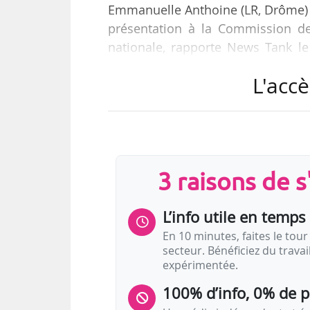
Emmanuelle Anthoine (LR, Drôme) e
présentation à la Commission des
nationale, rapporte News Tank le
LCAP, le 07/07/2016, les rapporteur
L'accè
des mesures phares de la loi » da
de l’architecture et du patrimoine.
S’agissant des archives, la loi L
renforcer la numérisation des ar
3 raisons de 
L’info utile en temps 
En 10 minutes, faites le tour 
secteur. Bénéficiez du trava
expérimentée.
100% d’info, 0% de 