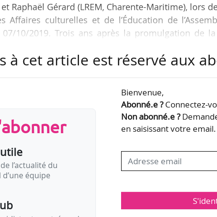
t Raphaël Gérard (LREM, Charente-Maritime), lors d
 Affaires culturelles et de l’Éducation de l’Assemb
 07/10/2019. Trois ans après la promulgation de la 
s ont choisi de « réaliser une évaluation de l’applica
s à cet article est réservé aux 
ns le domaine des archives, de l’archéologie prévent
Bienvenue,
CAP visait à adapter le service public des archive
Abonné.e ?
Connectez-vou
chives et à accompagner…
Non abonné.e ?
Demandez
s'abonner
en saisissant votre email.
utile
de l’actualité du
il d’une équipe
S'iden
pub