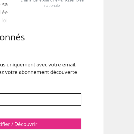
Emmanuelle Anthoine - © Assemblée
e sa
nationale
lée
loi
tion
abonnés
ive,
s, à
s uniquement avec votre email.
 votre abonnement découverte
tifier / Découvrir