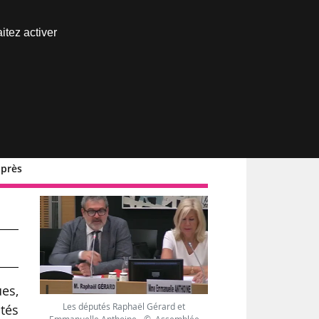
Nous joindre
itez activer
Espace abonné
après
s
es,
Les députés Raphaël Gérard et
tés