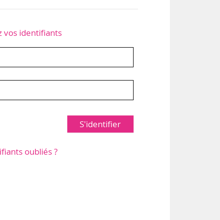
z vos identifiants
S'identifier
ifiants oubliés ?