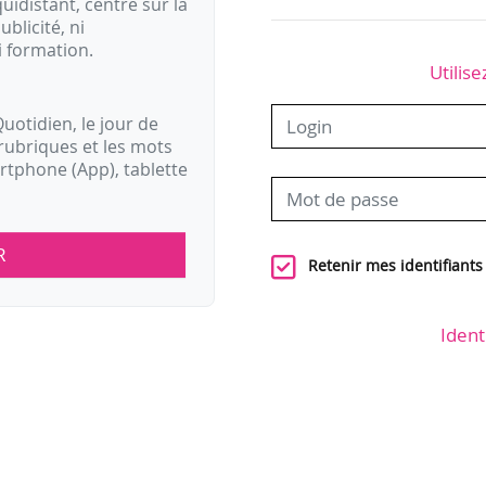
idistant, centré sur la
ublicité, ni
i formation.
Utilise
uotidien, le jour de
rubriques et les mots
artphone (App), tablette
R
Retenir mes identifiants
Ident