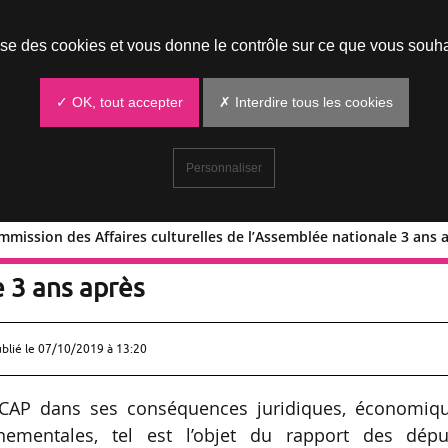
Prendre un rendez-vous
lise des cookies et vous donne le contrôle sur ce que vous souha
✓ OK, tout accepter
✗ Interdire tous les cookies
Personnaliser
mmission des Affaires culturelles de l’Assemblée nationale 3 ans 
 la Commission des Affaires culturelle
 3 ans après
ublié le
07/10/2019 à 13:20
i LCAP dans ses conséquences juridiques, économiqu
nnementales, tel est l’objet du rapport des dépu