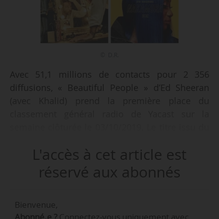
© D.R.
Avec 51,1 millions de contacts pour 2 356
diffusions, « Beautiful People » d’Ed Sheeran
(avec Khalid) prend la première place du
classement général radio de Yacast sur la
semaine clôturée le 03/10/2019. Le titre issu du
e
4
album studio du Britannique,
L'accès à cet article est
« No.6 Collaborations Project », détrône
« Señorita » de Shawn Mendes et Camila
réservé aux abonnés
Cabello, resté en tête quatre semaines, qui
e
descend de deux places (3
, 48,9 millions de
Bienvenue,
contacts). Aucune entrée dans le Top 20 n’est à
Abonné.e ?
Connectez-vous uniquement avec