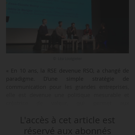
© Léa Lootgieter
« En 10 ans, la RSE devenue RSO, a changé de
paradigme. D’une simple stratégie de
communication pour les grandes entreprises,
elle est devenue une politique mesurable et
créatrice de valeur, qui permet aux
organisations culturelles d’avoir un meilleur lien
L'accès à cet article est
avec les collectivités, de retenir les jeunes
diplômés, etc. De plus en plus de chartes et de
réservé aux abonnés