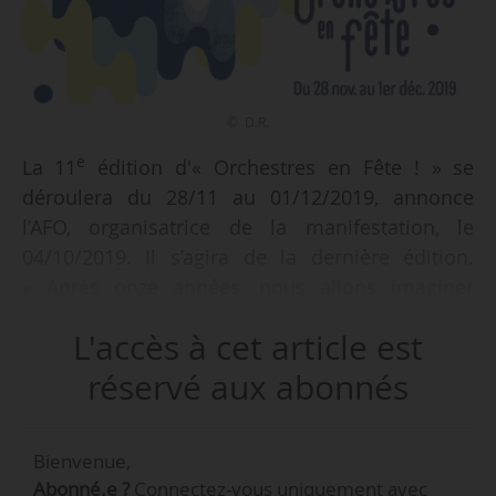
© D.R.
e
La 11
édition d'« Orchestres en Fête ! » se
déroulera du 28/11 au 01/12/2019, annonce
l’AFO, organisatrice de la manifestation, le
04/10/2019. Il s’agira de la dernière édition.
« Après onze années, nous allons imaginer
d’autres actions reflets de la vie des orchestres,
L'accès à cet article est
qui continueront à traduire leur présence au
cœur des territoires, au plus près des
réservé aux abonnés
habitants », indique l’AFO.
Bienvenue,
e
Le thème retenu pour cette 11
édition est « la
Abonné.e ?
Connectez-vous uniquement avec
musique et les enfants » avec