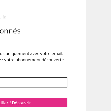
, la
 les
abonnés
s de
s du
s uniquement avec votre email.
Deux
 votre abonnement découverte
tifier / Découvrir