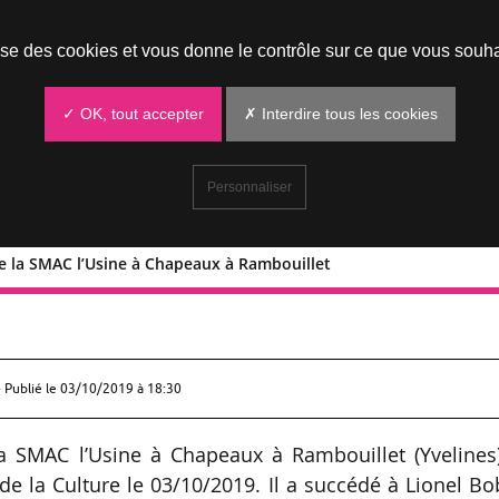
Prendre un rendez-vous
lise des cookies et vous donne le contrôle sur ce que vous souha
✓ OK, tout accepter
✗ Interdire tous les cookies
Personnaliser
 de la SMAC l’Usine à Chapeaux à Rambouillet
ecteur de la SMAC l’Usine à Chapeaux à
 Publié le
03/10/2019 à 18:30
 la SMAC l’Usine à Chapeaux à Rambouillet (Yvelines
e la Culture le 03/10/2019. Il a succédé à Lionel Bo