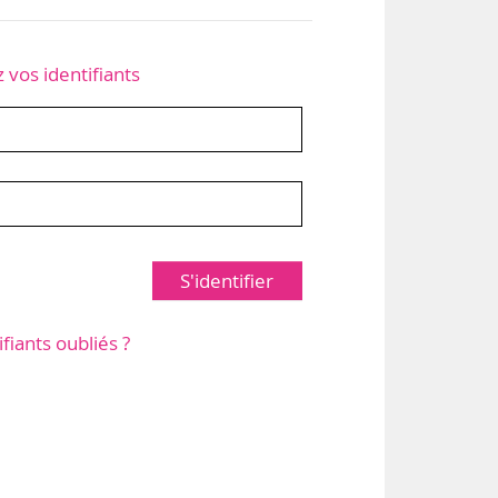
z vos identifiants
S'identifier
ifiants oubliés ?