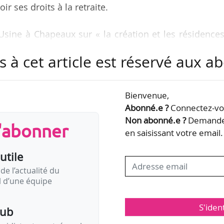
oir ses droits à la retraite.
’Usine à Chapeaux sur « la création et les résidences
ts et la transdisciplinarité avec le théâtre, la danse et
s à cet article est réservé aux 
nt développer la relation au jeune public ». En terme
iser les esthétiques rock-pop, le jazz et les musique
Bienvenue,
Abonné.e ?
Connectez-vou
a dirigé, entre octobre 2006 et avril 2019, la SMAC 
Non abonné.e ?
Demandez
s'abonner
ine-Saint-Denis), où lui a…
en saisissant votre email.
utile
de l’actualité du
il d’une équipe
S'iden
pub