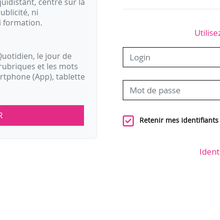
idistant, centré sur la
ublicité, ni
i formation.
Utilise
uotidien, le jour de
rubriques et les mots
artphone (App), tablette
R
Retenir mes identifiants
Ident