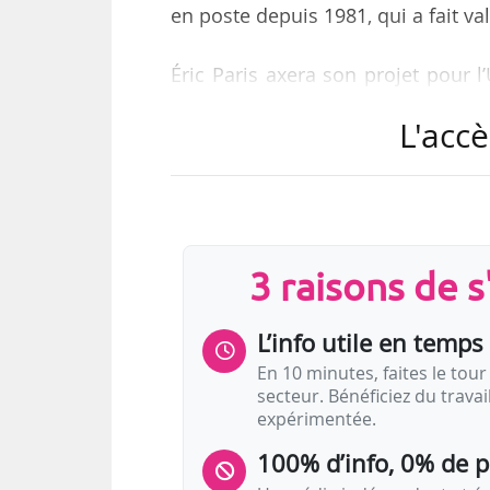
en poste depuis 1981, qui a fait val
Éric Paris axera son projet pour l
médiation culturelle, les partenaria
L'accè
arts plastiques. Il entend égaleme
programmation, il souhaite « valor
monde », indique le MC.
Musicien de formation, Éric Paris 
3 raisons de 
Pièces Cuisine au Blanc-Mesnil (Se
L’info utile en temps 
En 10 minutes, faites le tour 
secteur. Bénéficiez du trava
expérimentée.
100% d’info, 0% de 