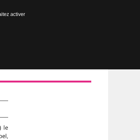
Nous joindre
itez activer
Espace abonné
) le
bel,