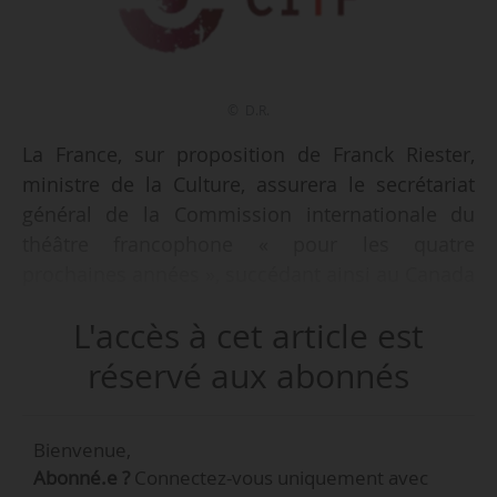
© D.R.
La France, sur proposition de Franck Riester,
ministre de la Culture, assurera le secrétariat
général de la Commission internationale du
théâtre francophone « pour les quatre
prochaines années », succédant ainsi au Canada
(2015-2019), annonce le ministère de la Culture
L'accès à cet article est
le 03/10/2019. Cette « nouvelle implication » de
la France se traduira notamment par
réservé aux abonnés
l’organisation de l’assemblée générale de la CITF
en France en 2020. « La commission
Bienvenue,
internationale du théâtre francophone est un
Abonné.e ?
Connectez-vous uniquement avec
formidable atout au service de la francophonie