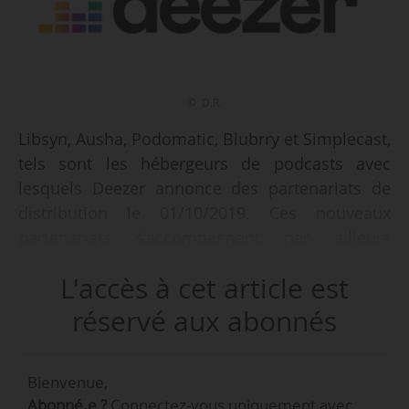
© D.R.
Libsyn, Ausha, Podomatic, Blubrry et Simplecast,
tels sont les hébergeurs de podcasts avec
lesquels Deezer annonce des partenariats de
distribution le 01/10/2019. Ces nouveaux
partenariats s’accompagnent par ailleurs
d'« évolutions » avec les partenaires existants
L'accès à cet article est
tels que Audioboom et Voxnest, qui permettront
aux podcasteurs de « diffuser plus facilement
réservé aux abonnés
leurs contenus ».
Bienvenue,
« Aujourd’hui, près d’un quart des Européens
Abonné.e ?
Connectez-vous uniquement avec