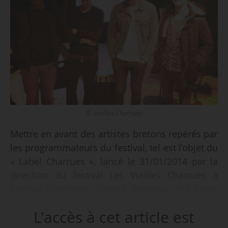
© Vieilles Charrues
Mettre en avant des artistes bretons repérés par
les programmateurs du festival, tel est l’objet du
« Label Charrues », lancé le 31/01/2014 par la
direction du festival Les Vieilles Charrues à
Carhaix (Finistère). Totorro (Rennes), The Same
Old Band (Lorient) et Falabella (Brest) sont les
L'accès à cet article est
trois groupes retenus en 2014. À l’issue d’une