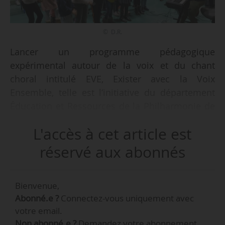
© D.R.
Lancer un programme pédagogique
expérimental autour de la voix et du chant
choral intitulé EVE, Exister avec la Voix
Ensemble, telle est l’initiative du département
Éducation et Ressources de la Philharmonie de
Paris soutenu par la Fondation Bettencourt
L'accès à cet article est
Schueller, mécène fondateur, annoncée le
27/02/2019.
réservé aux abonnés
EVE propose à des enfants, à partir du CE2 et
Bienvenue,
sur une durée de trois ans (janvier 2019 à
Abonné.e ?
Connectez-vous uniquement avec
juin 2021), « une pratique intensive du chant
votre email.
choral renforcée par des approches corporelles
Non abonné.e ?
Demandez votre abonnement