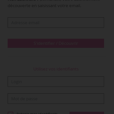
et psychosociales ». Le projet vise « une
découverte en saisissant votre email.
pédagogie renouvelée du chant choral en milieu
scolaire au service du développement global de
l’enfant par la musique ». Un laboratoire
accompagnera le projet afin de réaliser une
évaluation scientifique des impacts de la
pratique du chant choral sur le…
S'identifier / Découvrir
Utilisez vos identifiants