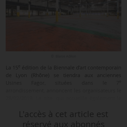
© Blaise Adilon
e
La 15
édition de la Biennale d’art contemporain
de Lyon (Rhône) se tiendra aux anciennes
e
Usines Fagor, situées dans le 7
arrondissement, annoncent les organisateurs le
28/02/2019. Le site, qui accueille également le
festival de musiques électroniques Les Nuits
L'accès à cet article est
sonores depuis 2017, comprend 26 000 m² de
bâtiments industriels et de friches,
réservé aux abonnés