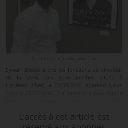
Sylvain Dépée - © Guillaume Faucheron
Sylvain Dépée a pris les fonctions de directeur
de la SMAC Les Bains-Douches située à
Lignières (Cher) le 03/09/2018, apprend News
Tank le 28/09/2018. Il a succédé à Jean-Claude
Marchet, co-fondateur et directeur de la SMAC
depuis 1978, qui fait valoir ses droits à la
L'accès à cet article est
retraite. Sylvain Dépée occupait le poste d’agent
de développement à la communauté de
réservé aux abonnés