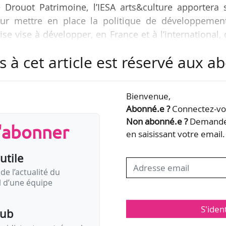
 Drouot Patrimoine, l’IESA arts&culture apportera 
pour mettre en place la politique de développement
ise vise à développer, en France et à l’international,
les domaines de l’expertise et de la vente des œuvre
s à cet article est réservé aux 
 conserve sa localisation face à l’Hôtel Drouot (Paris
 par Frédéric Ballon et son équipe d’intervena
Bienvenue,
Abonné.e ?
Connectez-vou
/10/2012 et dispense une formation d’une…
Non abonné.e ?
Demandez
s'abonner
en saisissant votre email.
utile
de l’actualité du
il d’une équipe
S'iden
pub