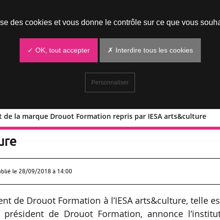
Prendre un rendez-vous
lise des cookies et vous donne le contrôle sur ce que vous souha
✓ OK, tout accepter
✗ Interdire tous les cookies
Personnaliser
t de la marque Drouot Formation repris par IESA arts&culture
ppement de la marque Drouot Formatio
ure
ublié le
28/09/2018 à 14:00
t de Drouot Formation à l’IESA arts&culture, telle es
, président de Drouot Formation, annonce l’institu