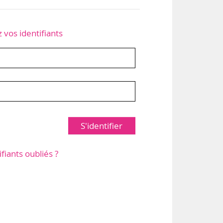
z vos identifiants
S'identifier
ifiants oubliés ?