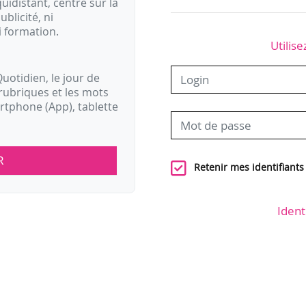
idistant, centré sur la
ublicité, ni
i formation.
Utilise
uotidien, le jour de
rubriques et les mots
artphone (App), tablette
R
Retenir mes identifiants
Ident