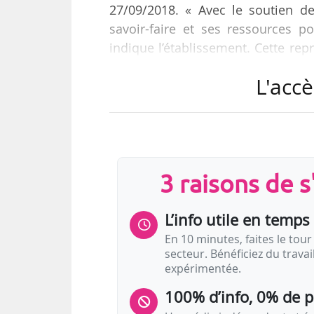
27/09/2018. « Avec le soutien de
savoir-faire et ses ressources 
indique l’établissement. Cette repr
formations professionnelles dans 
L'accè
des objets d’art. Drouot Formation
ainsi que sa direction assurée
pédagogiques.
Drouot Formation a été créé le 01
3 raisons de 
L’info utile en temps 
En 10 minutes, faites le tour 
secteur. Bénéficiez du trava
expérimentée.
100% d’info, 0% de 