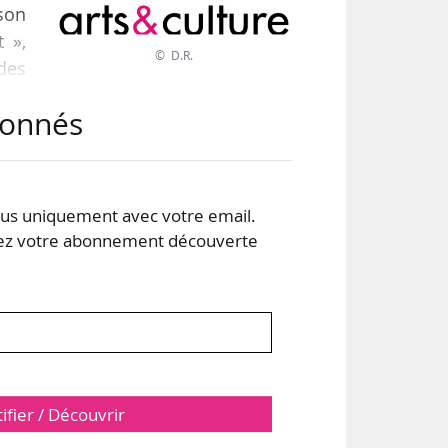
son
 »,
© D.R.
 des
s et
abonnés
e
 9
)
nts
s uniquement avec votre email.
 votre abonnement découverte
tifier / Découvrir