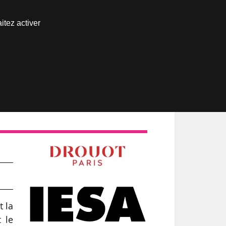
Nous joindre
itez activer
Espace abonné
n
t la
t le