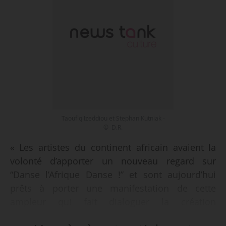
Taoufiq Izeddiou et Stephan Kutniak -
© D.R.
« Les artistes du continent africain avaient la
volonté d’apporter un nouveau regard sur
“Danse l’Afrique Danse !” et sont aujourd’hui
prêts à porter une manifestation de cette
ampleur qui fait dialoguer la création
chorégraphique africaine avec le monde »,