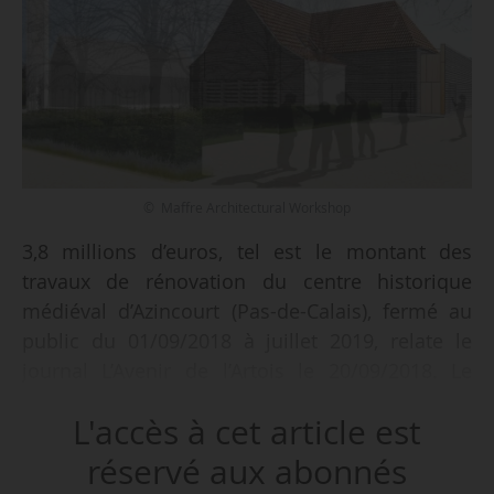
© Maffre Architectural Workshop
3,8 millions d’euros, tel est le montant des
travaux de rénovation du centre historique
médiéval d’Azincourt (Pas-de-Calais), fermé au
public du 01/09/2018 à juillet 2019, relate le
journal L’Avenir de l’Artois le 20/09/2018. Le
projet, porté par la Communauté de communes
L'accès à cet article est
des 7 vallées, est supporté à 74 % par des
subventions publiques issues du Département,
réservé aux abonnés
de la Région des Hauts-de-France et de l’État.