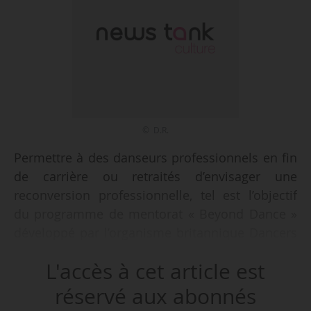
© D.R.
Permettre à des danseurs professionnels en fin
de carrière ou retraités d’envisager une
reconversion professionnelle, tel est l’objectif
du programme de mentorat « Beyond Dance »
développé par l’organisme britannique Dancers
Career Development et annoncé le 20/09/2018.
L'accès à cet article est
Le programme proposera un soutien sur
mesure individualisé, en associant les danseurs
réservé aux abonnés
à des chefs d’entreprise, identifiés par Dancers