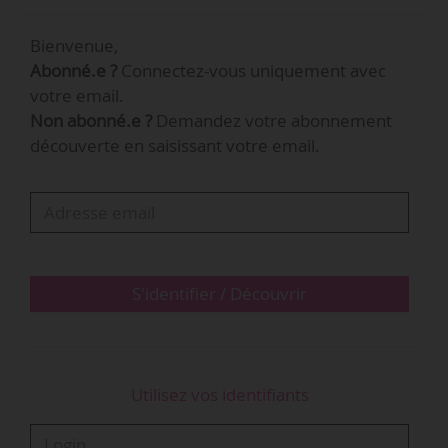
Career Development, opérant dans divers
Bienvenue,
secteurs d’activité. Il sera lancé « début 2019 » et
Abonné.e ?
Connectez-vous uniquement avec
ouvert, dans un premier temps, aux danseurs
votre email.
anciennement employés par des structures
Non abonné.e ?
Demandez votre abonnement
partenaires de Dancers Career Development
découverte en saisissant votre email.
comme le Royal Ballet (Londres), l’English
National Ballet (Londres), la Rambert Dance
Company (Londres) ou le Scottish National
Ballet (Glasgow). Chaque candidat retenu…
S'identifier / Découvrir
Utilisez vos identifiants