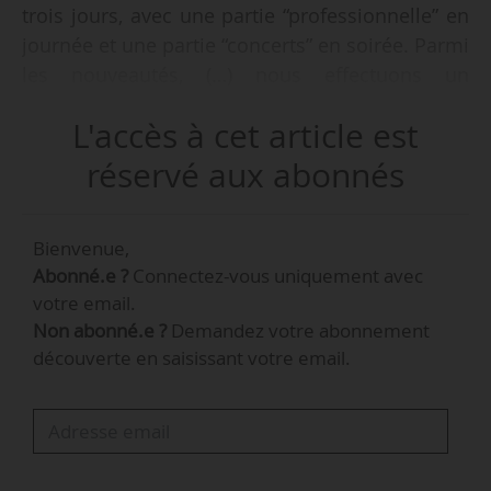
trois jours, avec une partie “professionnelle” en
journée et une partie “concerts” en soirée. Parmi
les nouveautés, (…) nous effectuons un
changement pour l’accueil des conférences, qui
L'accès à cet article est
quitteront le Trianon pour s’installer à la
chapelle du lycée Jacques-Decour. Le théâtre de
réservé aux abonnés
ce même lycée Jacques-Decour sera, lui,
notamment occupé par la fédération de
Bienvenue,
festivals Yourope, qui tient pour la première fois
Abonné.e ?
Connectez-vous uniquement avec
son séminaire au MaMA. Nous accueillerons
votre email.
ainsi une cinquantaine de patrons des plus
Non abonné.e ?
Demandez votre abonnement
grands festivals européens. (…) Et puis, comme
découverte en saisissant votre email.
tous les ans, nous mettrons un pays à
l’honneur. Cette année, il s’agit du Japon. Des
artistes japonais ont ainsi intégré la
programmation de l’événement, et beaucoup…