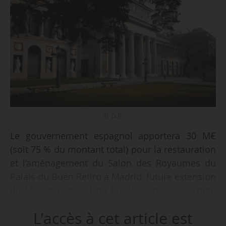
© D.R.
Le gouvernement espagnol apportera 30 M€
(soit 75 % du montant total) pour la restauration
et l’aménagement du Salon des Royaumes du
Palais du Buen Retiro à Madrid, future extension
du Musée national du Prado, annonce Carmen
Calvo, vice-présidente d’Espagne, le 19/09/2018.
L'accès à cet article est
La somme restante sera prise sur les fonds