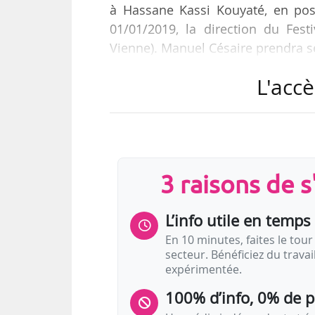
à Hassane Kassi Kouyaté, en po
01/01/2019, la direction du Fes
Vienne). Manuel Césaire prendra s
L'accè
Manuel Césaire est délégué aca
Martinique depuis novembre 2016
Patrimoine à la Collectivité Ter
après avoir été directeur du centr
culturel départemental (décembre
3 raisons de 
L’info utile en temps 
En 10 minutes, faites le tour 
secteur. Bénéficiez du trava
expérimentée.
100% d’info, 0% de 