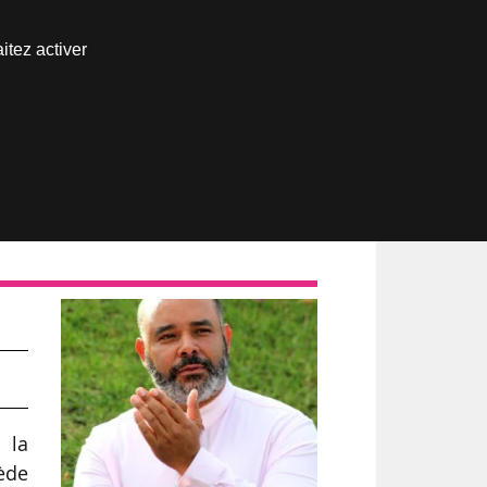
Nous joindre
itez activer
Espace abonné
e
 la
cède