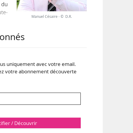
 du
te-
Manuel Césaire - © D.R.
abonnés
 la
 du
6),
ntre
s uniquement avec votre email.
 votre abonnement découverte
tifier / Découvrir