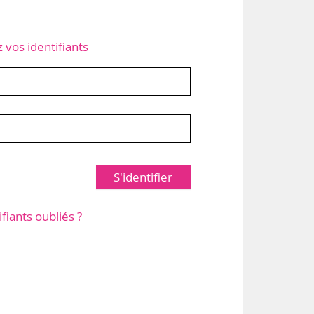
z vos identifiants
S'identifier
ifiants oubliés ?