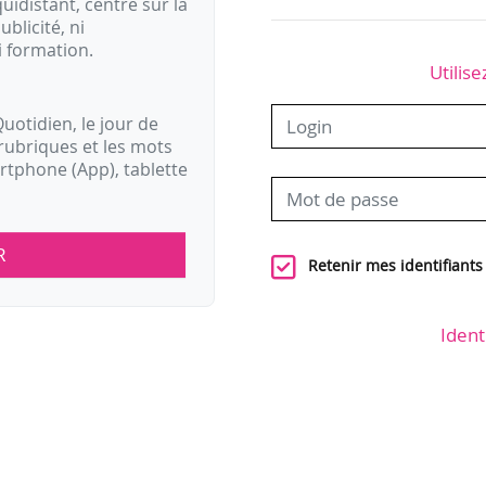
idistant, centré sur la
ublicité, ni
i formation.
Utilise
uotidien, le jour de
rubriques et les mots
artphone (App), tablette
R
Retenir mes identifiants
Ident