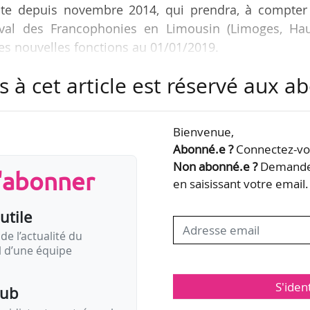
ste depuis novembre 2014, qui prendra, à compter
tival des Francophonies en Limousin (Limoges, Hau
es nouvelles fonctions au 01/01/2019.
s à cet article est réservé aux 
démique aux Arts et à la Culture à l’Académie de
. Il a auparavant été directeur de la Culture et
ritoriale de Martinique (septembre 2010-octobre 201
Bienvenue,
e martiniquais d’action culturelle et de l’Atrium, ce
Abonné.e ?
Connectez-vou
 2006-mai 2010)…
Non abonné.e ?
Demandez
s'abonner
en saisissant votre email.
utile
de l’actualité du
il d’une équipe
S'iden
pub