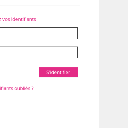
z vos identifiants
S'identifier
ifiants oubliés ?