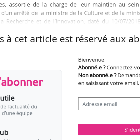
es, assortie de la charge de leur maintien au sein
et d’un arrêté de la ministre de la Culture et de la mini
la Recherche et de l’Innovation, daté du 10/07/2018
s à cet article est réservé aux 
chives de la critique d’art a pour mission « de colle
ial, constitué d’un ensemble exceptionnel de docum
Bienvenue,
 les institutions depuis 1945, à la fois en France et dan
Abonné.e ?
Connectez-vou
Non abonné.e ?
Demandez
s'abonner
en saisissant votre email.
utile
de l’actualité du
il d’une équipe
S'iden
pub