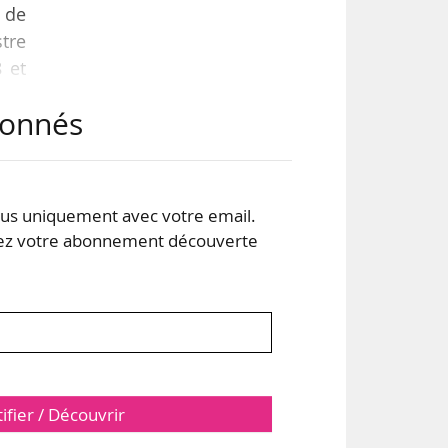
 de
stre
 et
abonnés
cter
ents
s le
s uniquement avec votre email.
 votre abonnement découverte
tifier / Découvrir