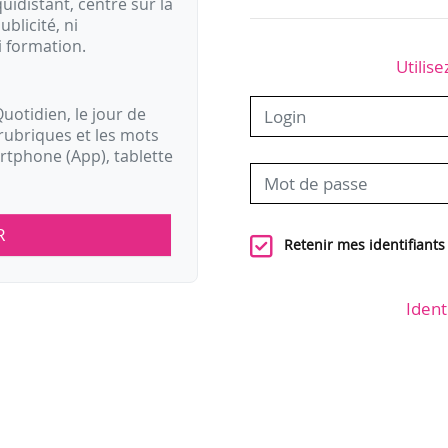
idistant, centré sur la
ublicité, ni
i formation.
Utilise
uotidien, le jour de
rubriques et les mots
artphone (App), tablette
R
Retenir mes identifiants
Ident