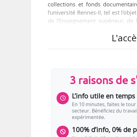
collections et fonds documentair
l’université Rennes-II, tel est l’obj
de l’Enseignement supérieur, de 
publié au JO le 21/09/2018.
L'accè
Créée en 1989, l’association des Ar
et de valoriser un fonds patrimon
sur l’art, la critique, les débats et
monde ». En 2014, l’Universit…
3 raisons de 
L’info utile en temps 
En 10 minutes, faites le tour 
secteur. Bénéficiez du trava
expérimentée.
100% d’info, 0% de 