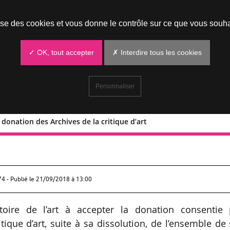
Prendre un rendez-vous
lise des cookies et vous donne le contrôle sur ce que vous souha
✓ OK, tout accepter
✗ Interdire tous les cookies
Personnaliser
donation des Archives de la critique d’art
er une donation des Archives de la
74 - Publié le
21/09/2018 à 13:00
histoire de l’art à accepter la donation consentie 
itique d’art, suite à sa dissolution, de l’ensemble de