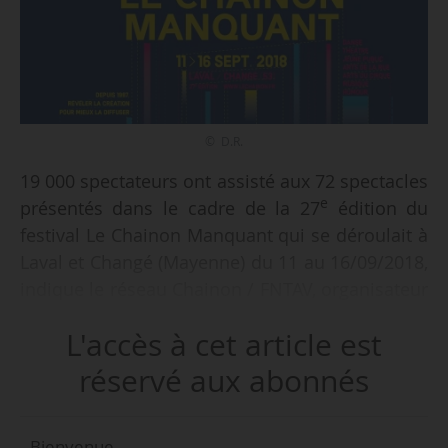
© D.R.
19 000 spectateurs ont assisté aux 72 spectacles
e
présentés dans le cadre de la 27
édition du
festival Le Chainon Manquant qui se déroulait à
Laval et Changé (Mayenne) du 11 au 16/09/2018,
indique le réseau Chainon / FNTAV, organisateur
de l’événement, le 20/09/2018. Il s’agit d’une
L'accès à cet article est
hausse de 18,7 % par rapport à l’édition 2017
qui avait accueilli 16 000 spectateurs. 453
réservé aux abonnés
e
professionnels étaient présents lors de cette 27
édition, contre 430 en 2017 (+5,3 %).
Bienvenue,