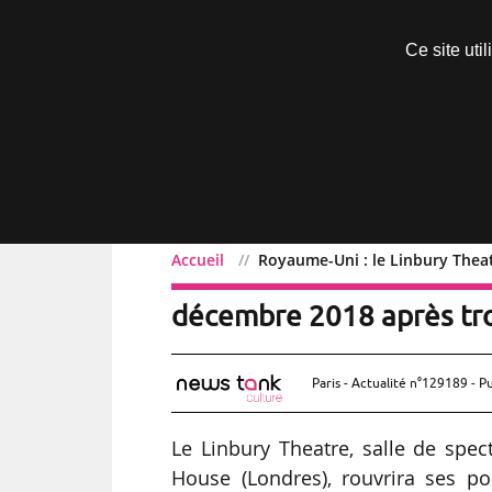
Découvrir sans engagement
Ce site uti
Menu
Accueil
Royaume-Uni : le Linbury Thea
Royaume-Uni : le Linbur
décembre 2018 après tro
Paris - Actualité n°129189 - P
Le Linbury Theatre, salle de spe
House (Londres), rouvrira ses p