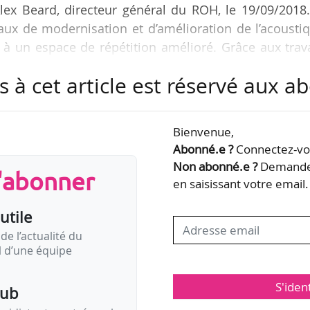
lex Beard, directeur général du ROH, le 19/09/2018.
aux de modernisation et d’amélioration de l’acousti
t à un espace de répétition amélioré. Grâce aux tra
vrai espace de représentation publique pour le ROH
s à cet article est réservé aux 
tions optimales, des spectacles d’opéra et de balle
cte en charge du projet de rénovation. Le specta
chorégraphié par Sharon Eyal, sera présenté à parti
Bienvenue,
Abonné.e ?
Connectez-vou
Non abonné.e ?
Demandez
s'abonner
en saisissant votre email.
utile
de l’actualité du
il d’une équipe
S'iden
pub