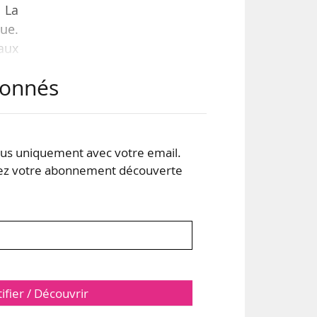
 La
que.
vaux
 et
abonnés
t »,
cle
r du
s uniquement avec votre email.
 votre abonnement découverte
tifier / Découvrir