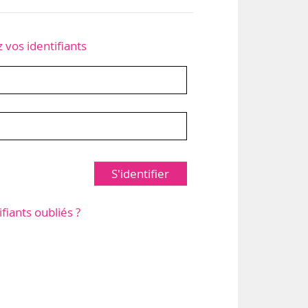
z vos identifiants
S'identifier
ifiants oubliés ?