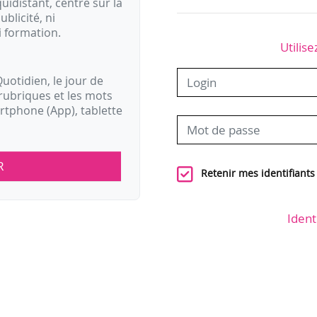
idistant, centré sur la
ublicité, ni
i formation.
Utilise
uotidien, le jour de
rubriques et les mots
artphone (App), tablette
R
Retenir mes identifiants
Ident