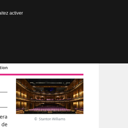
Nous joindre
itez activer
Espace abonné
tion
era
© Stanton Williams
 de