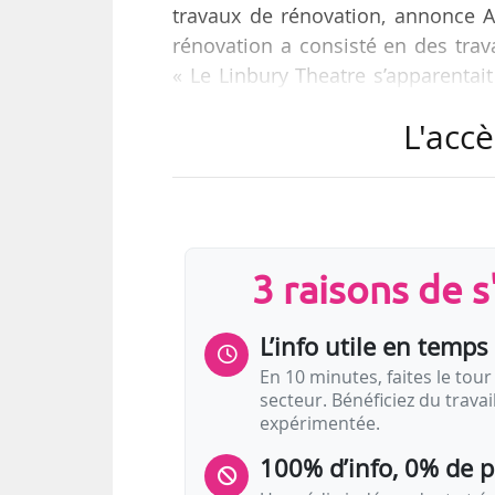
travaux de rénovation, annonce A
rénovation a consisté en des trav
« Le Linbury Theatre s’apparentai
réalisés, il sera désormais un 
L'accè
pourra accueillir, dans des condi
explique Alan Stanton, archite
inaugural, « Aisha and Abhaya », 
03/12/2018.
3 raisons de 
La…
L’info utile en temps 
En 10 minutes, faites le tour 
secteur. Bénéficiez du trava
expérimentée.
100% d’info, 0% de 