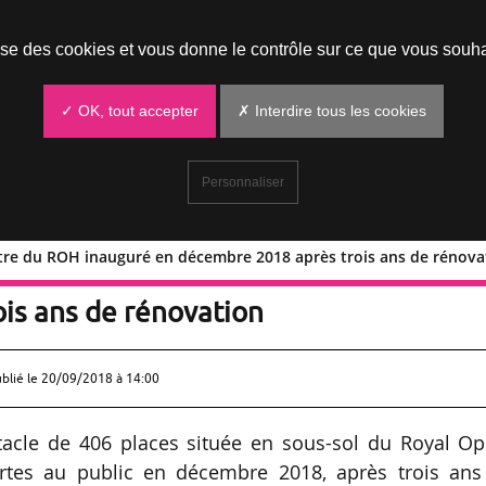
Prendre un rendez-vous
lise des cookies et vous donne le contrôle sur ce que vous souha
✓ OK, tout accepter
✗ Interdire tous les cookies
Personnaliser
tre du ROH inauguré en décembre 2018 après trois ans de rénova
y Theatre du ROH inauguré en
is ans de rénovation
ublié le
20/09/2018 à 14:00
ctacle de 406 places située en sous-sol du Royal Op
ortes au public en décembre 2018, après trois ans