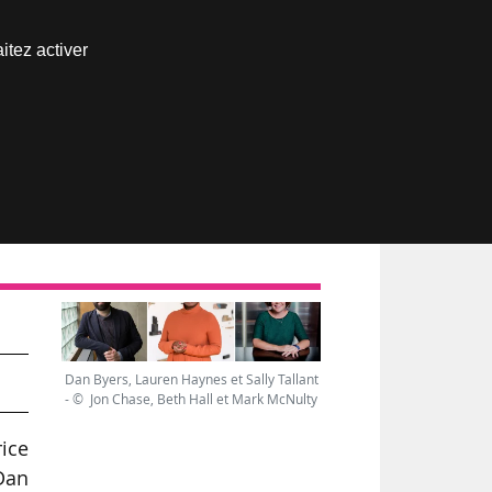
Nous joindre
itez activer
Espace abonné
s
Dan Byers, Lauren Haynes et Sally Tallant
- © Jon Chase, Beth Hall et Mark McNulty
rice
Dan