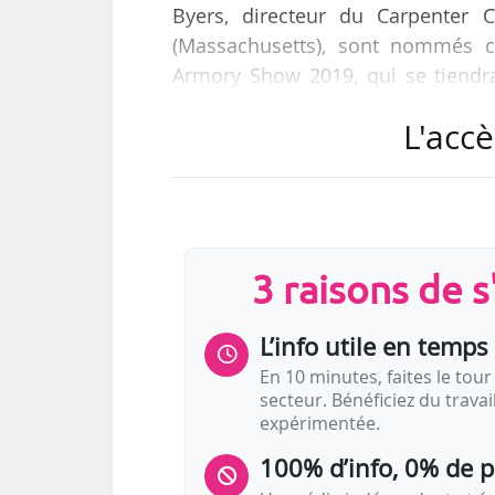
Byers, directeur du Carpenter C
(Massachusetts), sont nommés cu
Armory Show 2019, qui se tiendr
19/09/2018.
L'accè
Sally Tallant aura en charge la 
monumentales et performances « qu
tient la foire ». Elle travaillera av
résilience face à l’incertitude po
3 raisons de 
L’info utile en temps 
En 10 minutes, faites le tour 
secteur. Bénéficiez du trava
expérimentée.
100% d’info, 0% de 