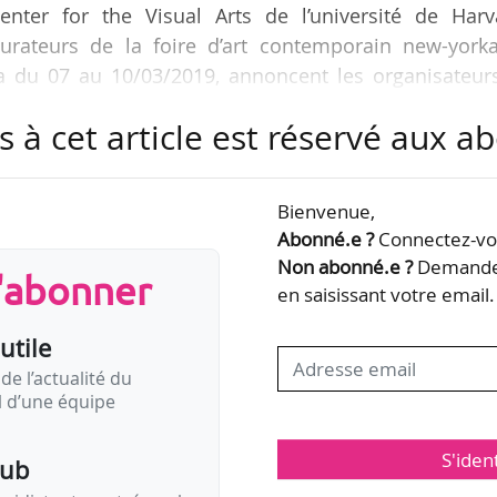
enter for the Visual Arts de l’université de Harv
rateurs de la foire d’art contemporain new-yorka
a du 07 au 10/03/2019, annoncent les organisateurs
s à cet article est réservé aux 
section « Platform », qui accueille des installati
i activent et répondent au site industriel sur leque
Bienvenue,
ec des artistes internationaux « qui offrent espoir, répi
Abonné.e ?
Connectez-vou
litique mondiale croissante ». Lauren Haynes…
Non abonné.e ?
Demandez
s'abonner
en saisissant votre email.
utile
de l’actualité du
il d’une équipe
S'iden
pub