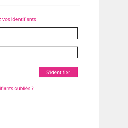
z vos identifiants
S'identifier
ifiants oubliés ?