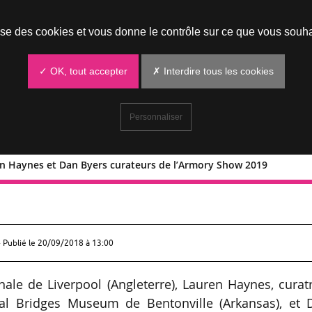
Prendre un rendez-vous
lise des cookies et vous donne le contrôle sur ce que vous souha
✓ OK, tout accepter
✗ Interdire tous les cookies
Personnaliser
uren Haynes et Dan Byers curateurs de l’Armory Show 2019
t, Lauren Haynes et Dan Byers curateur
 Publié le
20/09/2018 à 13:00
nnale de Liverpool (Angleterre), Lauren Haynes, curat
tal Bridges Museum de Bentonville (Arkansas), et 