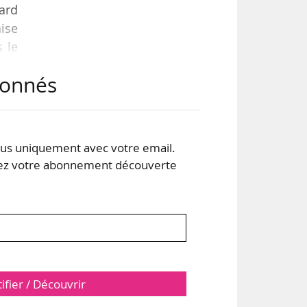
ard
ise
 le
abonnés
ons
l se
t et
s uniquement avec votre email.
 votre abonnement découverte
tifier / Découvrir