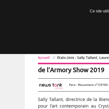
Découvrir sans engagement
Ce site uti
Menu
Accueil
États-Unis : Sally Tallant, La
États-Unis : Sally Tallan
de l’Armory Show 2019
Paris - Mouvement n°129184 -
Sally Tallant, directrice de la Bie
pour l’art contemporain au Crys