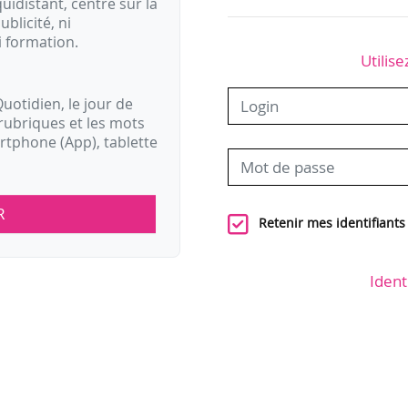
idistant, centré sur la
ublicité, ni
i formation.
Utilise
uotidien, le jour de
rubriques et les mots
artphone (App), tablette
R
Retenir mes identifiants
Ident