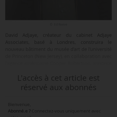
© Ed Reeve
David Adjaye, créateur du cabinet Adjaye
Associates, basé à Londres, construira le
nouveau bâtiment du musée d’art de l’université
de Princeton (New Jersey), en collaboration avec
l’agence américaine Cooper Robertson, annonce
l’université le 18/09/2018. Le nouveau bâtiment,
L'accès à cet article est
qui prendra la place des locaux actuels,
« présentera des espaces considérablement
réservé aux abonnés
augmentés destinés à l’exposition et à l’étude
des collections encyclopédiques du musée, à
Bienvenue,
des expositions temporaires, à la conservation,
Abonné.e ?
Connectez-vous uniquement avec
mais aussi des salles d’étude et des espaces de