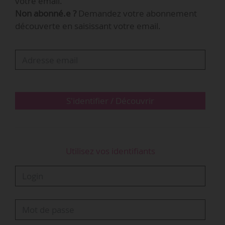
votre email.
bureaux pour la centaine de membres du
Non abonné.e ?
Demandez votre abonnement
personnel ». La collection du musée comporte
découverte en saisissant votre email.
environ 100 000 œuvres d’art allant de
l’Antiquité à l’art contemporain et provenant du
monde entier. La fermeture pour travaux est
prévue en 2020 et doit durer…
S'identifier / Découvrir
Utilisez vos identifiants