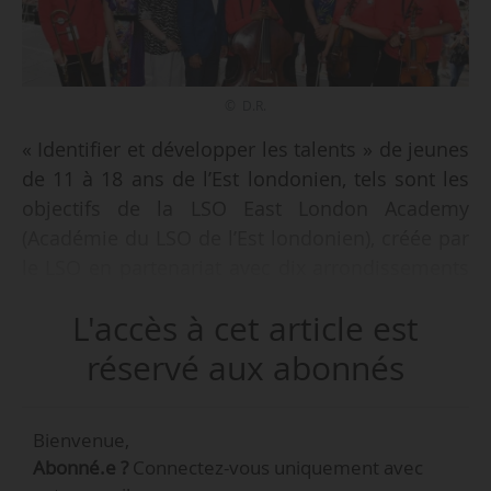
© D.R.
« Identifier et développer les talents » de jeunes
de 11 à 18 ans de l’Est londonien, tels sont les
objectifs de la LSO East London Academy
(Académie du LSO de l’Est londonien), créée par
le LSO en partenariat avec dix arrondissements
de l’Est londonien et annoncée par son
L'accès à cet article est
directeur musical Sir Simon Rattle le
14/09/2018.
réservé aux abonnés
« Pourquoi nos musiciens du LSO ne
Bienvenue,
ressemblent-ils pas à ce qu’est Londres ? Notre
Abonné.e ?
Connectez-vous uniquement avec
forme d’art dépend de la diversité », a déclaré