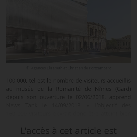
© Agences Elizabeth et Christian de Portzamparc
100 000, tel est le nombre de visiteurs accueillis
au musée de la Romanité de Nîmes (Gard)
depuis son ouverture le 02/06/2018, apprend
News Tank le 14/09/2018. « L’objectif des
160 000 visiteurs devrait donc être atteint bien
avant la première année d’exercice, le
L'accès à cet article est
01/06/2019 », indique la mairie de Nîmes. Le